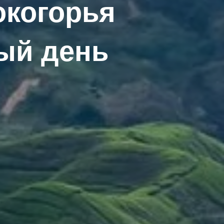
окогорья
ый день